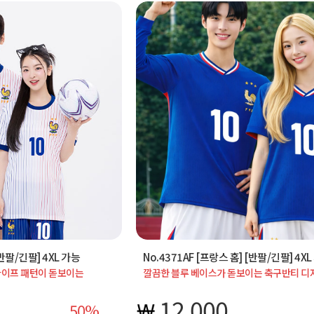
[반팔/긴팔] 4XL 가능
No.4371AF [프랑스 홈] [반팔/긴팔] 4X
라이프 패턴이 돋보이는
깔끔한 블루 베이스가 돋보이는 축구반티 디
티와 학교 단체티로 활용하기
체육대회 반티와 학교 단체티로 활용 시 단체 촬영에서
 스포츠 분위기를 연출합니다.
안정감 있는 스포츠 분위기를 연출할 수 있습니다. 반팔/
12,000
50
까지 제작 가능하며 등번호
긴팔 선택 가능, 4XL까지 제작 가능하며 등번호 마킹과 단체