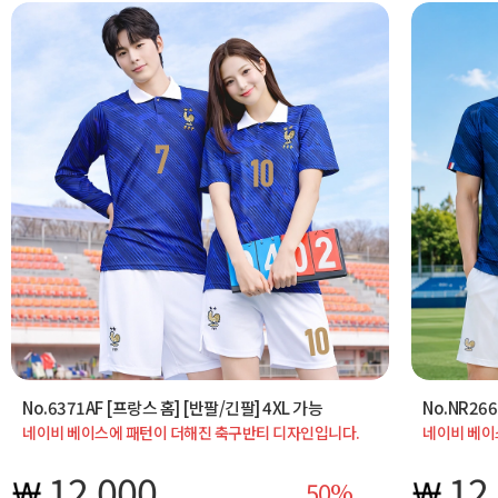
No.6371AF [프랑스 홈] [반팔/긴팔] 4XL 가능
No.NR266
네이비 베이스에 패턴이 더해진 축구반티 디자인입니다.
네이비 베이
체육대회 반티와 학교 단체티로 활용 시 활동적인 분위기를
체육대회 반
강조할 수 있으며 단체 촬영에서 세련된 스포츠 이미지를
강조할 수 있으며 단체 촬영에서 세련된
12,000
12
50
연출합니다.
연출합니다.