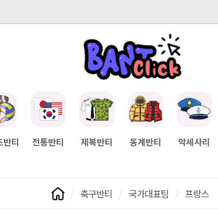
-04-11
[Q&A] 배송일정이 궁금하면?
2025-04-11
[Q&A] 나눠서
츠반티
전통반티
제복반티
동계반티
악세사리
축구반티
/
국가대표팀
/
프랑스