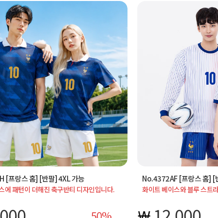
H [프랑스 홈] [반팔] 4XL 가능
No.4372AF [프랑스 홈] 
스에 패턴이 더해진 축구반티 디자인입니다.
화이트 베이스와 블루 스트
티와 학교 단체티로 활용 시 활동적인 분위기를
디자인입니다. 체육대회 반
 스포츠 이미지를
좋으며 단체 촬영 시 깔끔한
,000
12,000
50
반팔/긴팔 선택 가능, 4XL