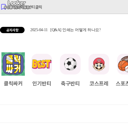
반티는 역시 반티클릭
공지사항
2025-04-11
[Q&A] 인쇄는 어떻게 하나요?
2025
클릭싸커
인기반티
축구반티
코스프레
스포