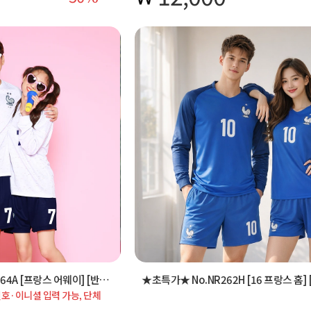
을 지원합니다.
인쇄 맞춤 주문을 지원합니다
No.8372F / 1827C / NR264A [프랑스 어웨이] [반팔/긴팔]
★초특가★ No.NR262H [16 프랑스 홈]
호·이니셜 입력 가능, 단체
 혜택 적용 가능합니다.