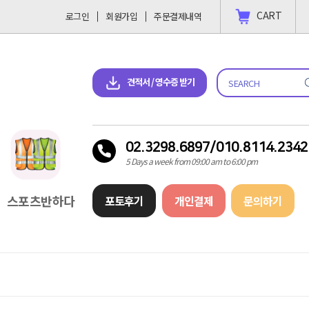
CART
로그인
회원가입
주문결제내역
 결제 하고싶을땐?
2023-11-09
견적서 & 영수증 다운로드
견적서 / 영수증 받기
02.3298.6897/010.8114.2342
5 Days a week from 09:00 am to 6:00 pm
스포츠반하다
포토후기
개인결제
문의하기