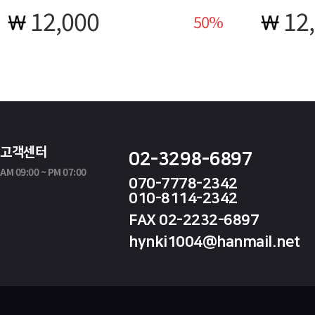
12,000
12
50
고객센터
02-3298-6897
AM 09:00 ~ PM 07:00
070-7778-2342
010-8114-2342
FAX 02-2232-6897
hynki1004@hanmail.net