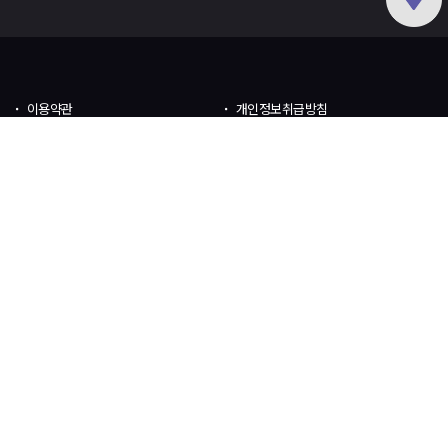
이용약관
개인정보취급방침
회사소개
메인으로
마킹안내
고객게시판
개인결제창
배송조회
단체주문서
체육대회 인기반티
스포츠 반티
회사명 : HK드림기획