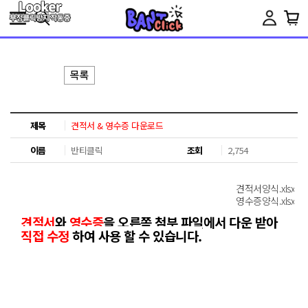
Toggle
navigation
제목
견적서 & 영수증 다운로드
이름
반티클릭
조회
2,754
견적서양식.xlsx
영수증양식.xlsx
견적서
와
영수증
을 오른쪽 첨부 파일에서 다운 받아
직접 수정
하여 사용 할 수 있습니다.