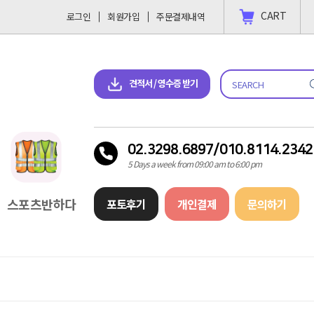
CART
로그인
회원가입
주문결제내역
 결제 하고싶을땐?
2023-11-09
견적서 & 영수증 다운로드
견적서 / 영수증 받기
02.3298.6897/010.8114.2342
5 Days a week from 09:00 am to 6:00 pm
스포츠반하다
포토후기
개인결제
문의하기