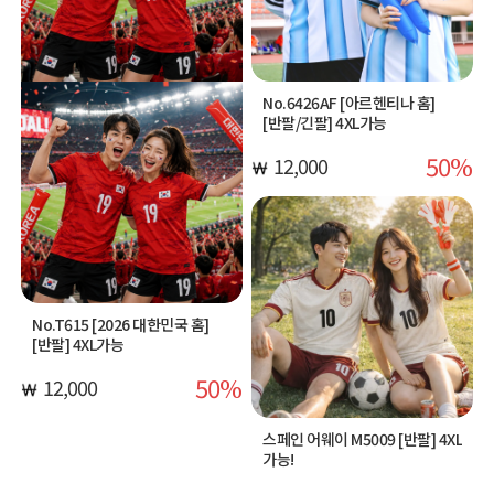
No.6426AF [아르헨티나 홈]
[반팔/긴팔] 4XL가능
50
12,000
No.T615 [2026 대한민국 홈]
[반팔] 4XL가능
50
12,000
스페인 어웨이 M5009 [반팔] 4XL
가능!