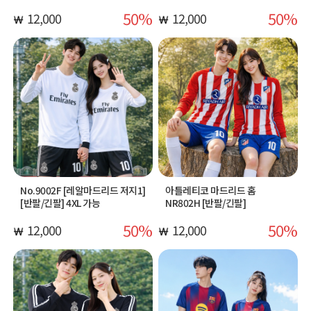
50
50
12,000
12,000
No.9002F [레알마드리드 저지1]
아틀레티코 마드리드 홈
[반팔/긴팔] 4XL 가능
NR802H [반팔/긴팔]
50
50
12,000
12,000