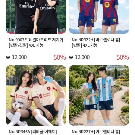
No.9003F [레알마드리드 저지2]
No.NR322H [바르셀로나 홈]
[반팔/긴팔] 4XL 가능
[반팔] 4XL 가능
50
50
12,000
12,000
No.NR346A [리버풀 어웨이]
No.NR227H [아르헨티나 홈]