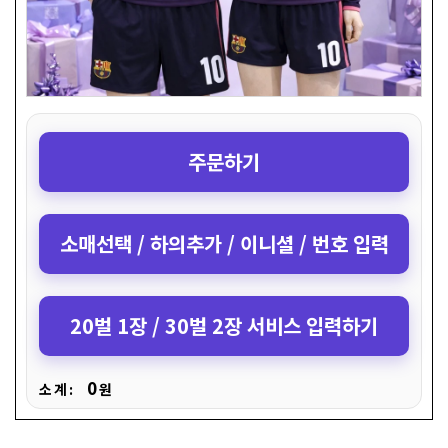
주문하기
소매선택 / 하의추가 / 이니셜 / 번호 입력
20벌 1장 / 30벌 2장 서비스 입력하기
0
소 계 :
원