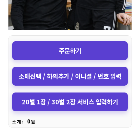
주문하기
소매선택 / 하의추가 / 이니셜 / 번호 입력
20벌 1장 / 30벌 2장 서비스 입력하기
0
소 계 :
원