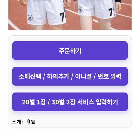
주문하기
소매선택 / 하의추가 / 이니셜 / 번호 입력
20벌 1장 / 30벌 2장 서비스 입력하기
0
소 계 :
원