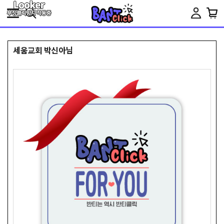
Toggle
navigation
세움교회 박신아님