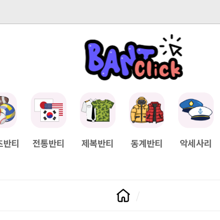
-04-11
[Q&A] 배송일정이 궁금하면?
2025-04-11
[Q&A] 나눠서
츠반티
전통반티
제복반티
동계반티
악세사리