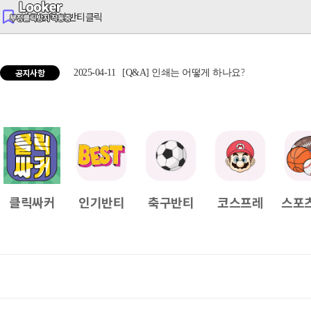
반티는 역시 반티클릭
공지사항
2025-04-11
[Q&A] 인쇄는 어떻게 하나요?
2025
클릭싸커
인기반티
축구반티
코스프레
스포