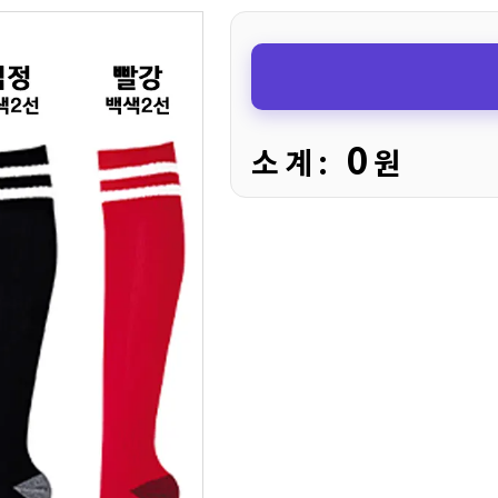
0
소 계 :
원