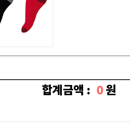
합계금액 :
0
원