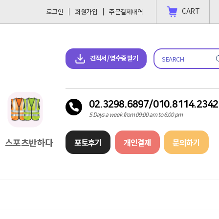
CART
로그인
회원가입
주문결제내역
 결제 하고싶을땐?
2023-11-09
견적서 & 영수증 다운로드
견적서 / 영수증 받기
02.3298.6897/010.8114.2342
5 Days a week from 09:00 am to 6:00 pm
스포츠반하다
포토후기
개인결제
문의하기