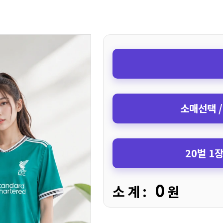
소매선택 /
20벌 1
0
소 계 :
원