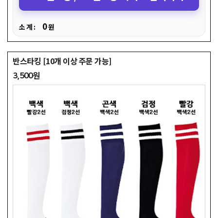
0
소 계 :
원
반스타킹 [10개 이상 주문 가능]
3,500원