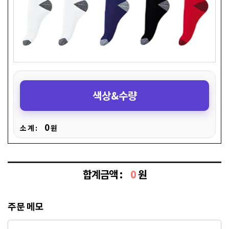
색상&수량
0
소 계 :
원
합계금액 :
0
원
주문 메모