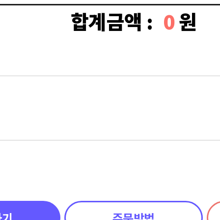
합계금액 :
0
원
하기
주문방법