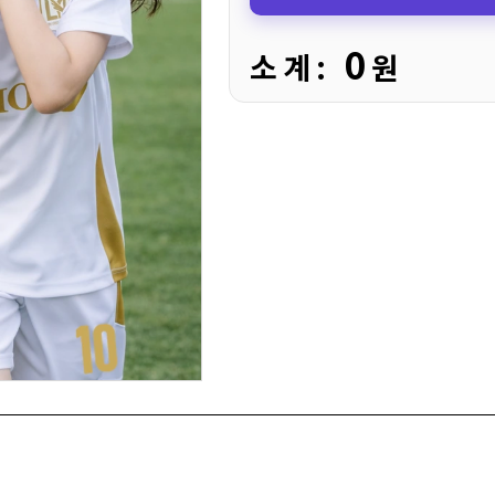
0
소 계 :
원