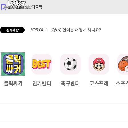
반티는 역시 반티클릭
공지사항
2025-04-11
[Q&A] 인쇄는 어떻게 하나요?
2025
클릭싸커
인기반티
축구반티
코스프레
스포