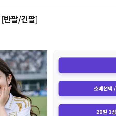
] [반팔/긴팔]
소매선택 /
20벌 1