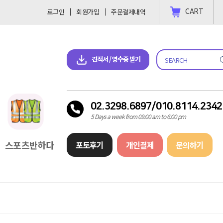
CART
로그인
회원가입
주문결제내역
 결제 하고싶을땐?
2023-11-09
견적서 & 영수증 다운로드
견적서 / 영수증 받기
02.3298.6897/010.8114.2342
5 Days a week from 09:00 am to 6:00 pm
스포츠반하다
포토후기
개인결제
문의하기