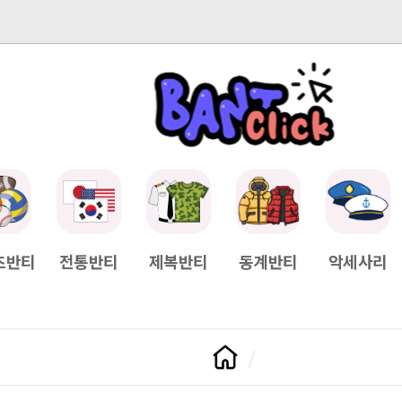
-04-11
[Q&A] 배송일정이 궁금하면?
2025-04-11
[Q&A] 나눠서
츠반티
전통반티
제복반티
동계반티
악세사리