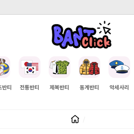
-04-11
[Q&A] 배송일정이 궁금하면?
2025-04-11
[Q&A] 나눠서
츠반티
전통반티
제복반티
동계반티
악세사리