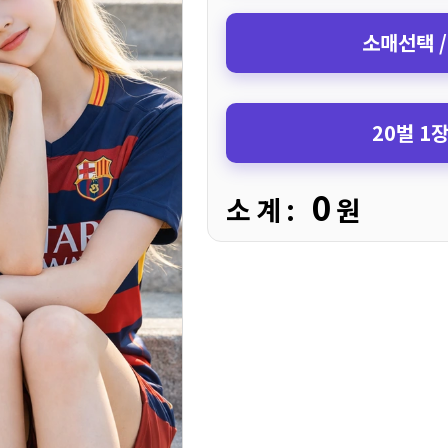
소매선택 /
20벌 1
0
소 계 :
원