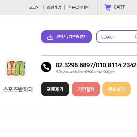
CART
로그인
회원가입
주문결제내역
 결제 하고싶을땐?
2023-11-09
견적서 & 영수증 다운로드
견적서 / 영수증 받기
02.3298.6897/010.8114.2342
5 Days a week from 09:00 am to 6:00 pm
스포츠반하다
포토후기
개인결제
문의하기