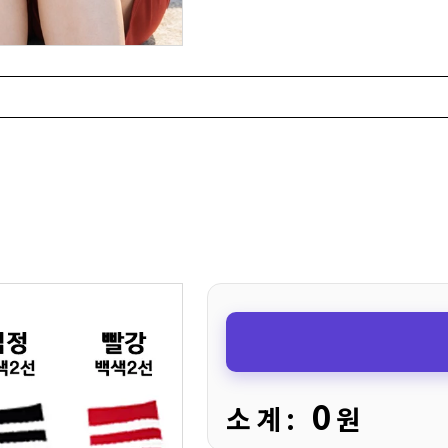
0
소 계 :
원