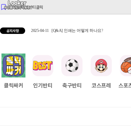
반티는 역시 반티클릭
공지사항
2025-04-11
[Q&A] 인쇄는 어떻게 하나요?
2025
클릭싸커
인기반티
축구반티
코스프레
스포