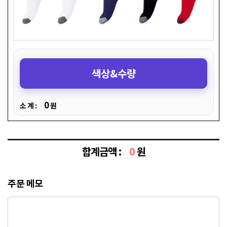
색상&수량
0
소 계 :
원
합계금액 :
0
원
주문 메모