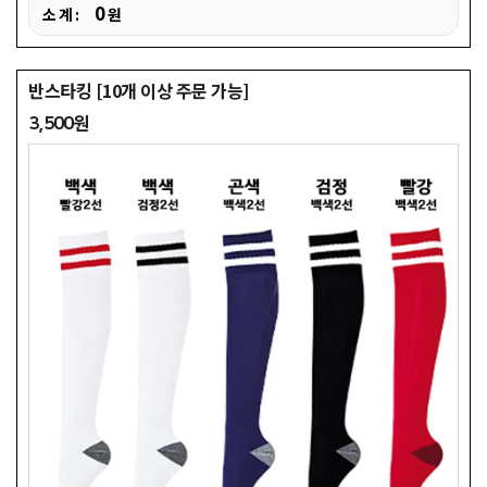
0
소 계 :
원
반스타킹 [10개 이상 주문 가능]
3,500원