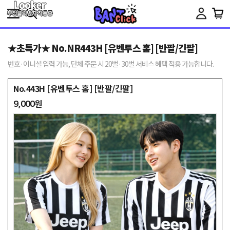
Toggle
navigation
★초특가★ No.NR443H [유벤투스 홈] [반팔/긴팔]
번호·이니셜 입력 가능, 단체 주문 시 20벌·30벌 서비스 혜택 적용 가능합니다.
No.443H [유벤투스 홈] [반팔/긴팔]
9,000원