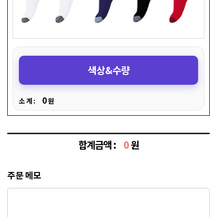
색상&수량
0
소 계 :
원
합계금액 :
0
원
주문 메모