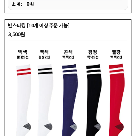
0
소 계 :
원
반스타킹 [10개 이상 주문 가능]
3,500원