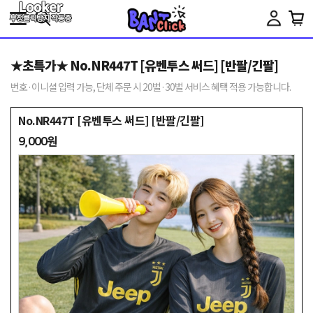
Toggle
navigation
★초특가★ No.NR447T [유벤투스 써드] [반팔/긴팔]
번호·이니셜 입력 가능, 단체 주문 시 20벌·30벌 서비스 혜택 적용 가능합니다.
No.NR447T [유벤투스 써드] [반팔/긴팔]
9,000원