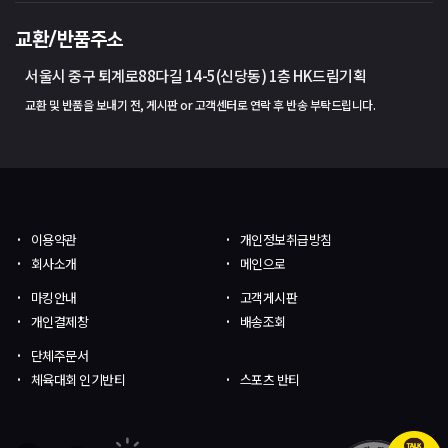
교환/반품주소
서울시 중구 퇴계로88다길 14-5(신당동) 1층 HK드림기획
교환 및 반품을 보내기 전, 게시판 or 고객센터로 연락 후 반송 부탁드립니다.
이용약관
개인정보취급방침
회사소개
메인으로
마킹안내
고객게시판
개인결제창
배송조회
단체주문서
체육대회 인기반티
스포츠 반티