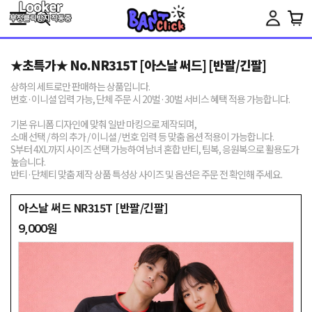
Toggle
navigation
★초특가★ No.NR315T [아스날 써드] [반팔/긴팔]
상하의 세트로만 판매하는 상품입니다.
번호·이니셜 입력 가능, 단체 주문 시 20벌·30벌 서비스 혜택 적용 가능합니다.
기본 유니폼 디자인에 맞춰 일반 마킹으로 제작되며,
소매 선택 / 하의 추가 / 이니셜 / 번호 입력 등 맞춤 옵션 적용이 가능합니다.
S부터 4XL까지 사이즈 선택 가능하여 남녀 혼합 반티, 팀복, 응원복으로 활용도가
높습니다.
반티·단체티 맞춤 제작 상품 특성상 사이즈 및 옵션은 주문 전 확인해 주세요.
아스날 써드 NR315T [반팔/긴팔]
9,000원