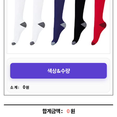
색상&수량
0
소 계 :
원
합계금액 :
0
원