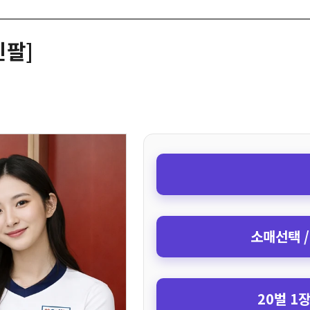
긴팔]
소매선택 /
20벌 1