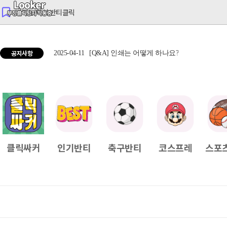
반티는 역시 반티클릭
공지사항
2025-04-11
[Q&A] 인쇄는 어떻게 하나요?
2025
클릭싸커
인기반티
축구반티
코스프레
스포