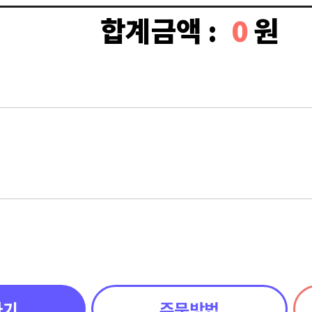
합계금액 :
0
원
하기
주문방법