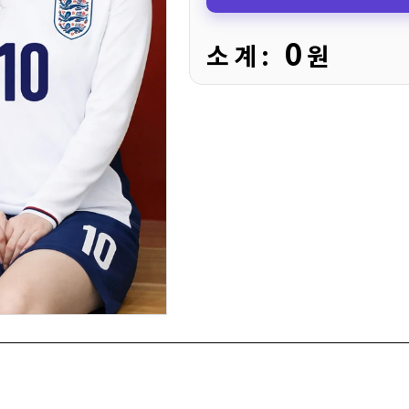
0
소 계 :
원