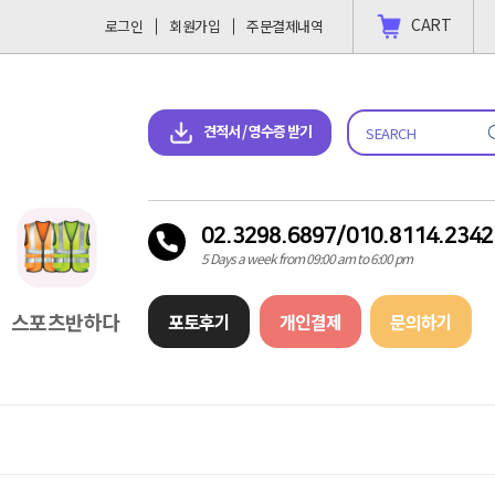
CART
로그인
회원가입
주문결제내역
 결제 하고싶을땐?
2023-11-09
견적서 & 영수증 다운로드
견적서 / 영수증 받기
02.3298.6897/010.8114.2342
5 Days a week from 09:00 am to 6:00 pm
스포츠반하다
포토후기
개인결제
문의하기