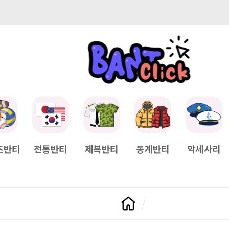
-04-11
[Q&A] 배송일정이 궁금하면?
2025-04-11
[Q&A] 나눠서
츠반티
전통반티
제복반티
동계반티
악세사리