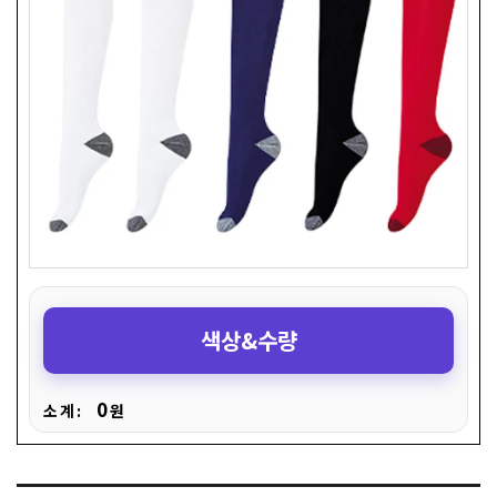
색상&수량
0
소 계 :
원