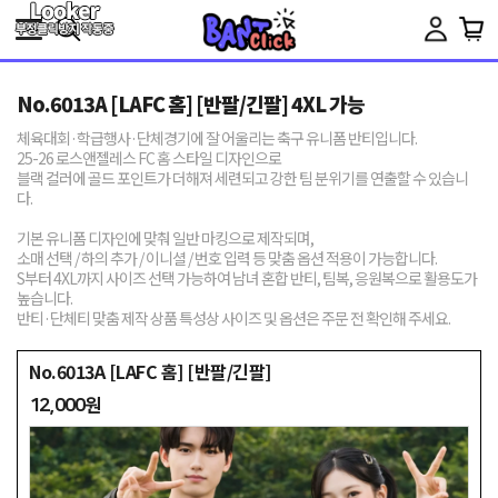
Toggle
navigation
No.6013A [LAFC 홈] [반팔/긴팔] 4XL 가능
체육대회·학급행사·단체경기에 잘 어울리는 축구 유니폼 반티입니다.
25-26 로스앤젤레스 FC 홈 스타일 디자인으로
블랙 컬러에 골드 포인트가 더해져 세련되고 강한 팀 분위기를 연출할 수 있습니
다.
기본 유니폼 디자인에 맞춰 일반 마킹으로 제작되며,
소매 선택 / 하의 추가 / 이니셜 / 번호 입력 등 맞춤 옵션 적용이 가능합니다.
S부터 4XL까지 사이즈 선택 가능하여 남녀 혼합 반티, 팀복, 응원복으로 활용도가
높습니다.
반티·단체티 맞춤 제작 상품 특성상 사이즈 및 옵션은 주문 전 확인해 주세요.
No.6013A [LAFC 홈] [반팔/긴팔]
12,000원