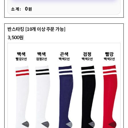
0
소 계 :
원
반스타킹 [10개 이상 주문 가능]
3,500원