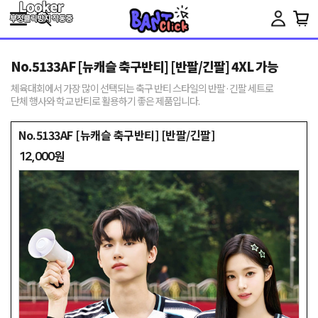
Toggle
navigation
No.5133AF [뉴캐슬 축구반티] [반팔/긴팔] 4XL 가능
체육대회에서 가장 많이 선택되는 축구 반티 스타일의 반팔·긴팔 세트로
단체 행사와 학교 반티로 활용하기 좋은 제품입니다.
No.5133AF [뉴캐슬 축구반티] [반팔/긴팔]
12,000원