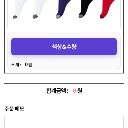
색상&수량
0
소 계 :
원
합계금액 :
0
원
주문 메모