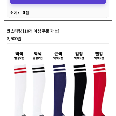
0
소 계 :
원
반스타킹 [10개 이상 주문 가능]
3,500원