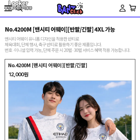
Toggle
navigation
No.4200M [맨시티 어웨이][반팔/긴팔] 4XL 가능
맨시티 어웨이 유니폼 디자인을 적용한 반티로
체육대회, 단체 행사, 축구 반티로 활용하기 좋은 제품입니다.
번호·이니셜 입력 가능, 단체 주문 시 20벌·30벌 서비스 혜택 적용 가능합니다.
No.4200M [맨시티 어웨이][반팔/긴팔]
12,000원