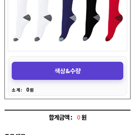
색상&수량
0
소 계 :
원
합계금액 :
0
원