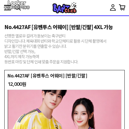
Toggle
navigation
No.4427AF [유벤투스 어웨이] [반팔/긴팔] 4XL 가능
선명한 옐로우 컬러가 돋보이는 축구반티
디자인입니다. 체육대회 반티와 학교 단체티로 활용 시 단체 촬영에서
밝고 활기찬 분위기를 연출할 수 있습니다.
반팔/긴팔 선택 가능,
4XL까지 제작 가능하며
등번호 마킹 및 단체 인쇄 맞춤 주문을 지원합니다.
No.4427AF [유벤투스 어웨이] [반팔/긴팔]
12,000원