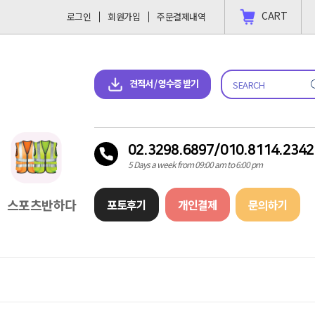
CART
로그인
회원가입
주문결제내역
 결제 하고싶을땐?
2023-11-09
견적서 & 영수증 다운로드
견적서 / 영수증 받기
02.3298.6897/010.8114.2342
5 Days a week from 09:00 am to 6:00 pm
스포츠반하다
포토후기
개인결제
문의하기