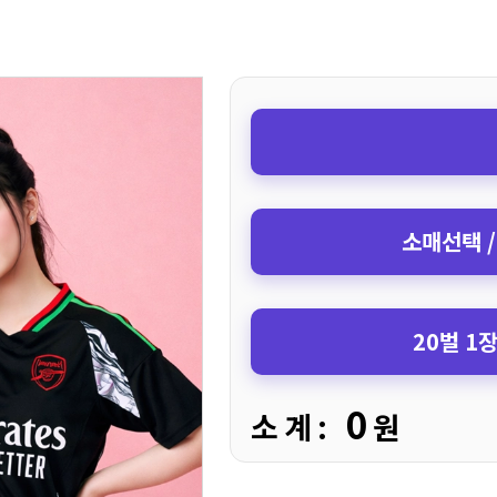
소매선택 /
20벌 1
0
소 계 :
원