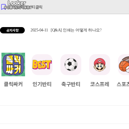
반티는 역시 반티클릭
공지사항
2025-04-11
[Q&A] 인쇄는 어떻게 하나요?
2025
클릭싸커
인기반티
축구반티
코스프레
스포