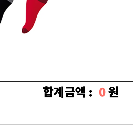
합계금액 :
0
원