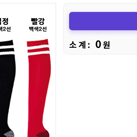
0
소 계 :
원