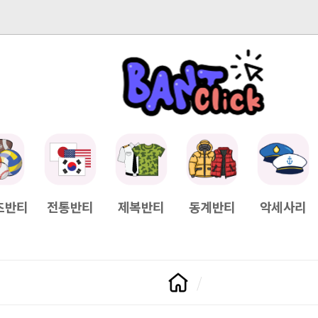
-04-11
[Q&A] 배송일정이 궁금하면?
2025-04-11
[Q&A] 나눠서
츠반티
전통반티
제복반티
동계반티
악세사리