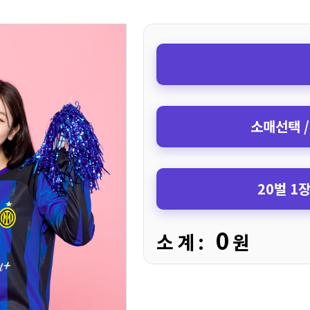
소매선택 /
20벌 1
0
소 계 :
원