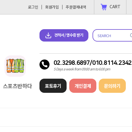
CART
로그인
회원가입
주문결제내역
 결제 하고싶을땐?
2023-11-09
견적서 & 영수증 다운로드
견적서 / 영수증 받기
02.3298.6897/010.8114.2342
5 Days a week from 09:00 am to 6:00 pm
스포츠반하다
포토후기
개인결제
문의하기