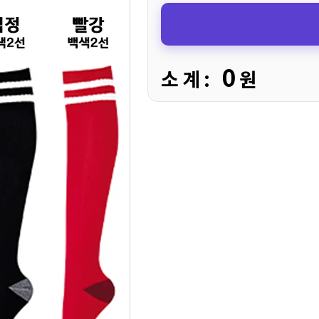
0
소 계 :
원