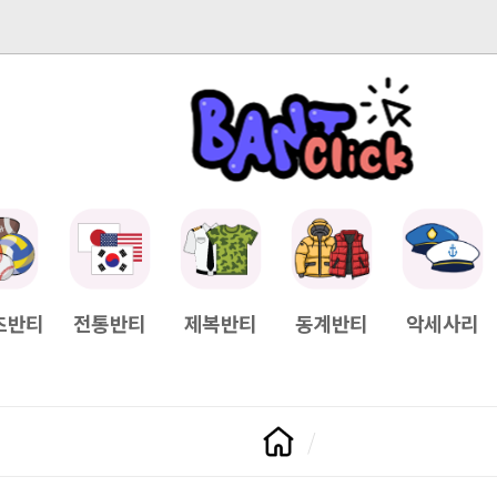
-04-11
[Q&A] 배송일정이 궁금하면?
2025-04-11
[Q&A] 나눠서
츠반티
전통반티
제복반티
동계반티
악세사리