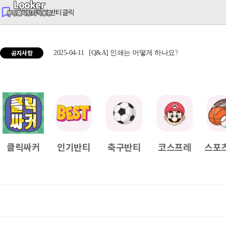
반티는 역시 반티클릭
공지사항
2025-04-11
[Q&A] 인쇄는 어떻게 하나요?
2025
클릭싸커
인기반티
축구반티
코스프레
스포