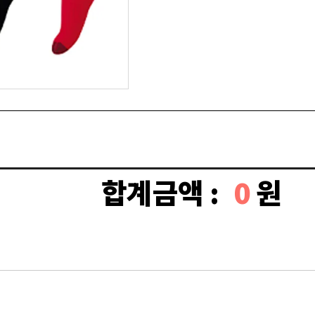
합계금액 :
0
원