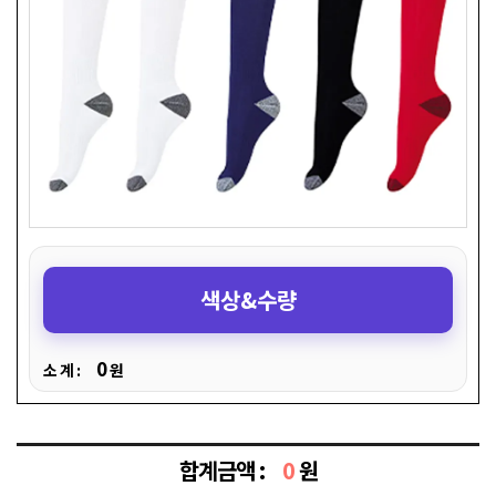
색상&수량
0
소 계 :
원
합계금액 :
0
원