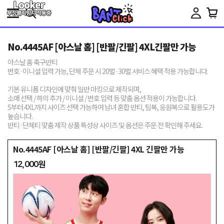
Toggle
navigation
No.4445AF [아스날 홈] [반팔/긴팔] 4XL긴팔만 가능
아스날 홈 축구반티
번호·이니셜 입력 가능, 단체 주문 시 20벌·30벌 서비스 혜택 적용 가능합니다.
기본 유니폼 디자인에 맞춰 일반 마킹으로 제작되며,
소매 선택 / 하의 추가 / 이니셜 / 번호 입력 등 맞춤 옵션 적용이 가능합니다.
S부터 4XL까지 사이즈 선택 가능하여 남녀 혼합 반티, 팀복, 응원복으로 활용도가
높습니다.
반티·단체티 맞춤 제작 상품 특성상 사이즈 및 옵션은 주문 전 확인해 주세요.
No.4445AF [아스날 홈] [반팔/긴팔] 4XL 긴팔만 가능
12,000원