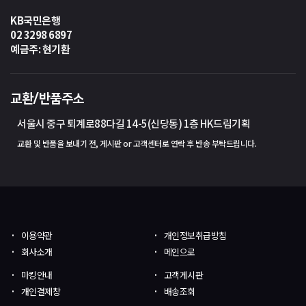
KB국민은행
02 3298 6897
예금주: 현기환
교환/반품주소
서울시 중구 퇴계로88다길 14-5(신당동) 1층 HK드림기획
교환 및 반품을 보내기 전, 게시판 or 고객센터로 연락 후 반송 부탁드립니다.
이용약관
개인정보취급방침
회사소개
메인으로
마킹안내
고객게시판
개인결제창
배송조회