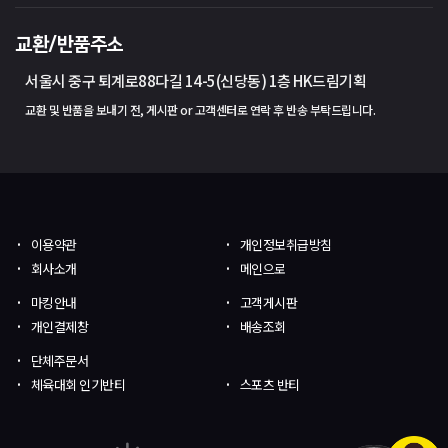
교환/반품주소
서울시 중구 퇴계로88다길 14-5(신당동) 1층 HK드림기획
교환 및 반품을 보내기 전, 게시판 or 고객센터로 연락 후 반송 부탁드립니다.
이용약관
개인정보취급방침
회사소개
메인으로
마킹안내
고객게시판
개인결제창
배송조회
단체주문서
체육대회 인기반티
스포츠 반티