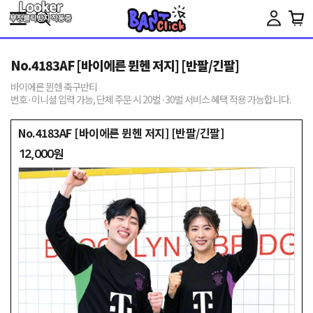
Toggle
navigation
No.4183AF [바이에른 뮌헨 저지] [반팔/긴팔]
바이에른 뮌헨 축구반티
번호·이니셜 입력 가능, 단체 주문 시 20벌·30벌 서비스 혜택 적용 가능합니다.
No.4183AF [바이에른 뮌헨 저지] [반팔/긴팔]
12,000원