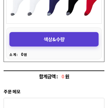
색상&수량
0
소 계 :
원
합계금액 :
0
원
주문 메모