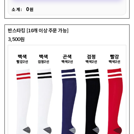
0
소 계 :
원
반스타킹 [10개 이상 주문 가능]
3,500원