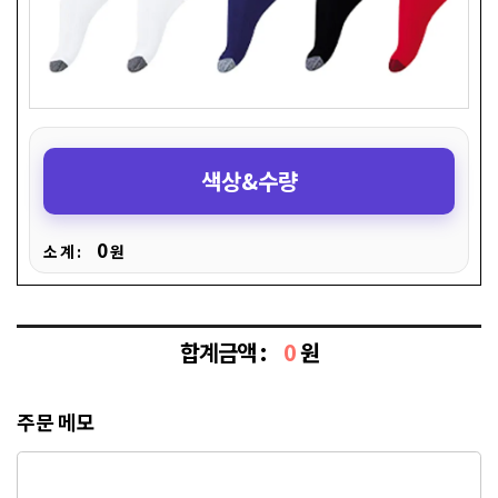
색상&수량
0
소 계 :
원
합계금액 :
0
원
주문 메모