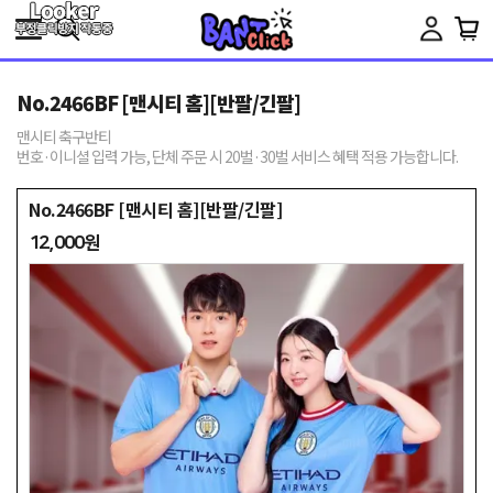
Toggle
navigation
No.2466BF [맨시티 홈][반팔/긴팔]
맨시티 축구반티
번호·이니셜 입력 가능, 단체 주문 시 20벌·30벌 서비스 혜택 적용 가능합니다.
No.2466BF [맨시티 홈][반팔/긴팔]
12,000원