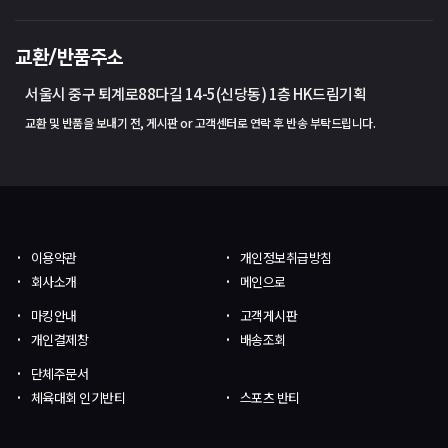
교환/반품주소
서울시 중구 퇴계로88다길 14-5(신당동) 1층 HK드림기획
교환 및 반품을 보내기 전, 게시판 or 고객센터로 연락 후 반송 부탁드립니다.
이용약관
개인정보취급방침
회사소개
메인으로
마킹안내
고객게시판
개인결제창
배송조회
단체주문서
체육대회 인기반티
스포츠 반티