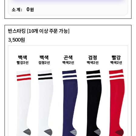
0
소 계 :
원
반스타킹 [10개 이상 주문 가능]
3,500원