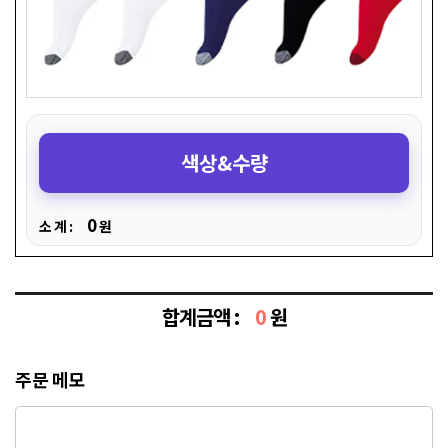
색상&수량
0
소 계 :
원
합계금액 :
0
원
주문 메모