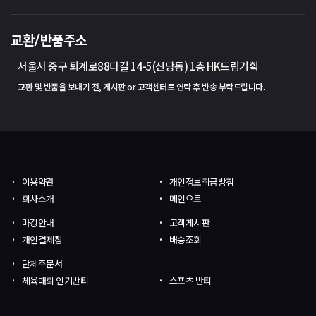
교환/반품주소
서울시 중구 퇴계로88다길 14-5(신당동) 1층 HK드림기획
교환 및 반품을 보내기 전, 게시판 or 고객센터로 연락 후 반송 부탁드립니다.
이용약관
개인정보취급방침
회사소개
메인으로
마킹안내
고객게시판
개인결제창
배송조회
단체주문서
체육대회 인기반티
스포츠 반티