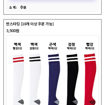
0
소 계 :
원
반스타킹 [10개 이상 주문 가능]
3,500원