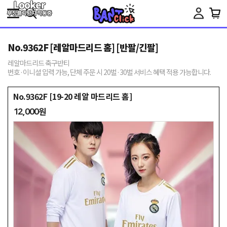
Toggle
navigation
No.9362F [레알마드리드 홈] [반팔/긴팔]
레알마드리드 축구반티
번호·이니셜 입력 가능, 단체 주문 시 20벌·30벌 서비스 혜택 적용 가능합니다.
No.9362F [19-20 레알 마드리드 홈]
12,000원