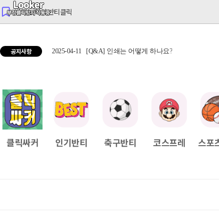
반티는 역시 반티클릭
공지사항
2025-04-11
[Q&A] 인쇄는 어떻게 하나요?
2025
클릭싸커
인기반티
축구반티
코스프레
스포