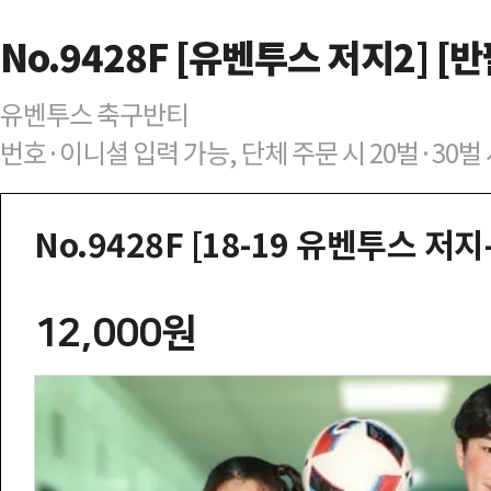
No.9428F [유벤투스 저지2] [
유벤투스 축구반티
번호·이니셜 입력 가능, 단체 주문 시 20벌·30
No.9428F [18-19 유벤투스 저지-
12,000원