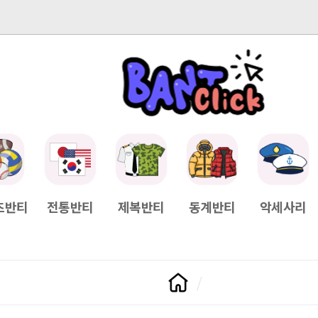
-04-11
[Q&A] 배송일정이 궁금하면?
2025-04-11
[Q&A] 나눠서
츠반티
전통반티
제복반티
동계반티
악세사리