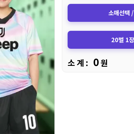
소매선택 /
20벌 1
0
소 계 :
원