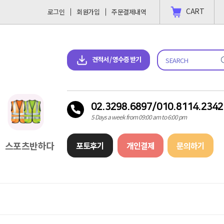
CART
로그인
회원가입
주문결제내역
 결제 하고싶을땐?
2023-11-09
견적서 & 영수증 다운로드
견적서 / 영수증 받기
02.3298.6897/010.8114.2342
5 Days a week from 09:00 am to 6:00 pm
스포츠반하다
포토후기
개인결제
문의하기