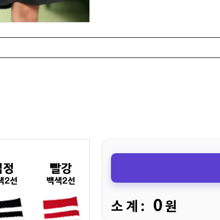
0
소 계 :
원