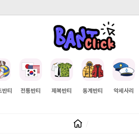
-04-11
[Q&A] 배송일정이 궁금하면?
2025-04-11
[Q&A] 나눠서
츠반티
전통반티
제복반티
동계반티
악세사리