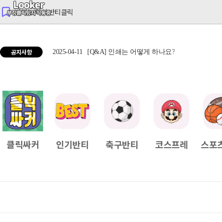
반티는 역시 반티클릭
공지사항
2025-04-11
[Q&A] 인쇄는 어떻게 하나요?
2025
클릭싸커
인기반티
축구반티
코스프레
스포