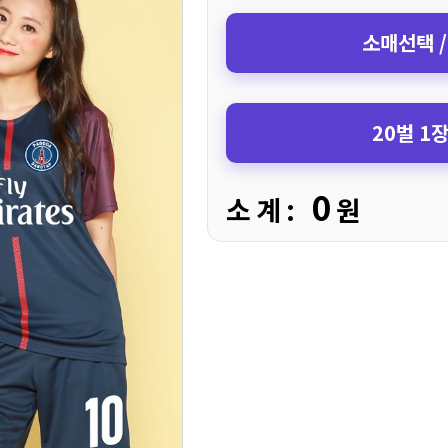
소매선택 /
20벌 1
0
소 계 :
원