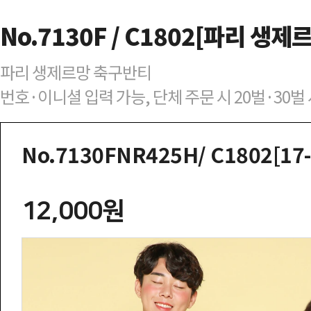
No.7130F / C1802[파리 생제
파리 생제르망 축구반티
번호·이니셜 입력 가능, 단체 주문 시 20벌·30
No.7130FNR425H/ C1802[1
12,000원