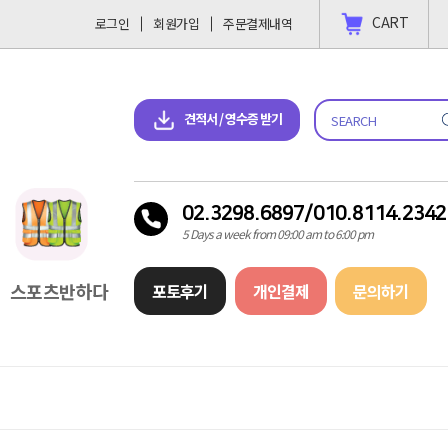
CART
로그인
회원가입
주문결제내역
 결제 하고싶을땐?
2023-11-09
견적서 & 영수증 다운로드
견적서 / 영수증 받기
02.3298.6897/010.8114.2342
5 Days a week from 09:00 am to 6:00 pm
스포츠반하다
포토후기
개인결제
문의하기