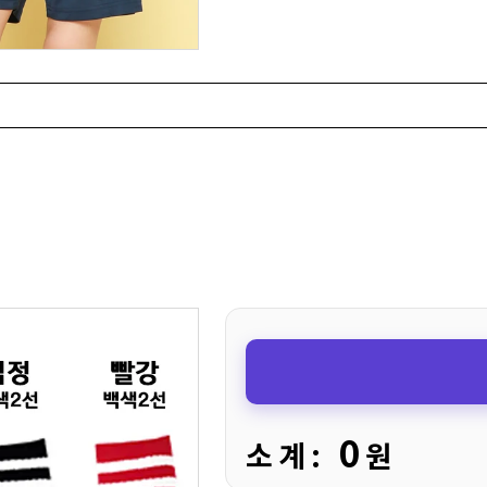
0
소 계 :
원