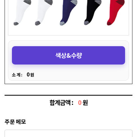
색상&수량
0
소 계 :
원
합계금액 :
0
원
주문 메모