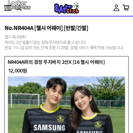
Toggle
navigation
No.NR404A [첼시 어웨이] [반팔/긴팔]
첼시 축구반티
하의는 2선 옆줄이 없는 검정 무지바지로 출고 됩니다.
번호·이니셜 입력 가능, 단체 주문 시 20벌·30벌 서비스 혜택 적용 가능합니다.
NR404A하의 검정 무지바지 2선X [16 첼시 어웨이]
12,000원