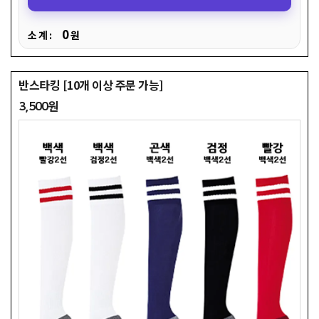
0
소 계 :
원
반스타킹 [10개 이상 주문 가능]
3,500원