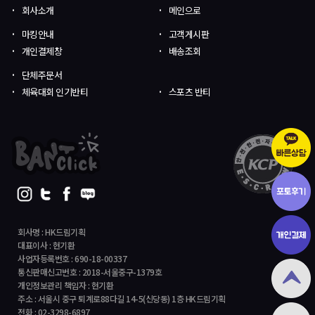
회사소개
메인으로
마킹안내
고객게시판
개인결제창
배송조회
단체주문서
체육대회 인기반티
스포츠 반티
회사명 : HK드림기획
대표이사 : 현기환
사업자등록번호 : 690-18-00337
통신판매신고번호 : 2018-서울중구-1379호
개인정보관리 책임자 : 현기환
주소 : 서울시 중구 퇴계로88다길 14-5(신당동) 1층 HK드림기획
전화 : 02-3298-6897