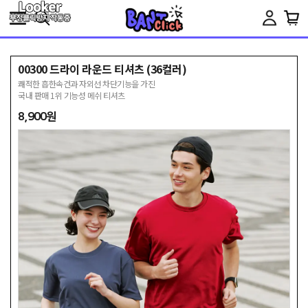
Toggle
navigation
00300 드라이 라운드 티셔츠 (36컬러)
쾌적한 흡한속건과 자외선 차단기능을 가진
국내 판매 1위 기능성 메쉬 티셔츠
8,900원