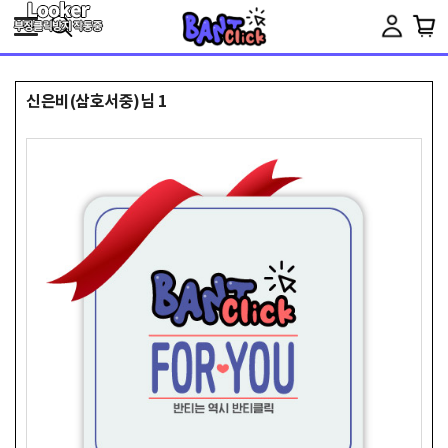
Toggle
navigation
신은비(삼호서중)님 1