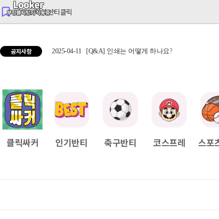
반티는 역시 반티클릭
공지사항
2025-04-11
[Q&A] 인쇄는 어떻게 하나요?
2025
클릭싸커
인기반티
축구반티
코스프레
스포