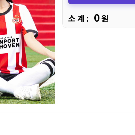
0
소 계 :
원