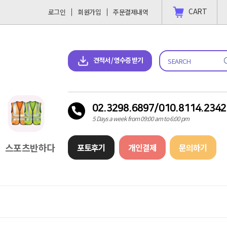
CART
로그인
회원가입
주문결제내역
 결제 하고싶을땐?
2023-11-09
견적서 & 영수증 다운로드
견적서 / 영수증 받기
02.3298.6897/010.8114.2342
5 Days a week from 09:00 am to 6:00 pm
스포츠반하다
포토후기
개인결제
문의하기