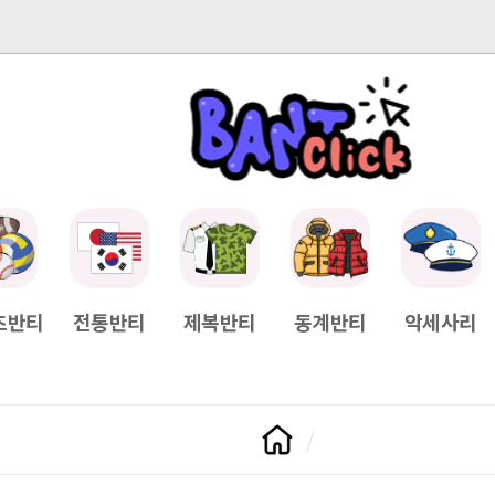
-04-11
[Q&A] 배송일정이 궁금하면?
2025-04-11
[Q&A] 나눠서
츠반티
전통반티
제복반티
동계반티
악세사리