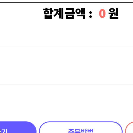
합계금액 :
0
원
하기
주문방법