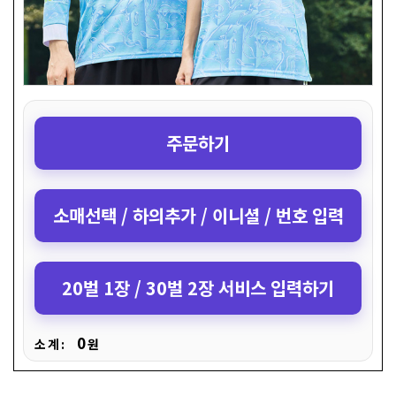
주문하기
소매선택 / 하의추가 / 이니셜 / 번호 입력
20벌 1장 / 30벌 2장 서비스 입력하기
0
소 계 :
원