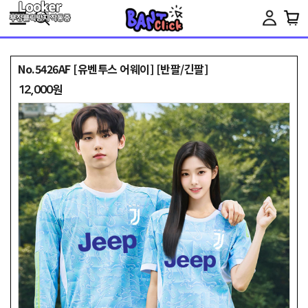
Toggle
navigation
No.5426AF [유벤투스 어웨이] [반팔/긴팔]
12,000원