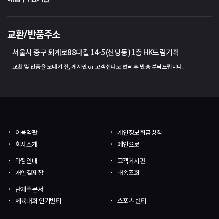
교환/반품주소
서울시 중구 퇴계로88다길 14-5(신당동) 1층 HK드림기획
교환 및 반품을 보내기 전, 게시판 or 고객센터로 연락 후 반송 부탁드립니다.
이용약관
개인정보취급방침
회사소개
메인으로
마킹안내
고객게시판
개인결제창
배송조회
단체주문서
체육대회 인기반티
스포츠 반티