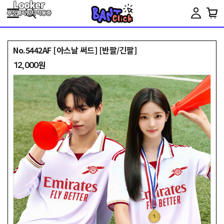
Toggle
navigation
No.5442AF [아스날 써드] [반팔/긴팔]
12,000원