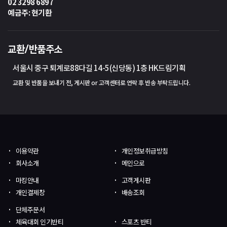
02 3298 6897
예금주: 현기환
교환/반품주소
서울시 중구 퇴계로88다길 14-5(신당동) 1층 HK드림기획
교환 및 반품을 보내기 전, 게시판 or 고객센터로 연락 후 반송 부탁드립니다.
이용약관
개인정보취급방침
회사소개
메인으로
마킹안내
고객게시판
개인결제창
배송조회
단체주문서
체육대회 인기반티
스포츠 반티