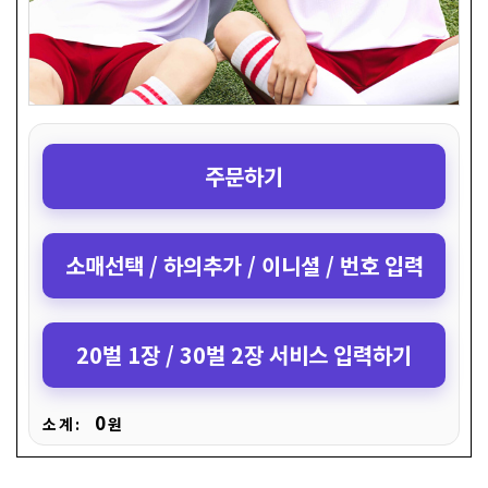
주문하기
소매선택 / 하의추가 / 이니셜 / 번호 입력
20벌 1장 / 30벌 2장 서비스 입력하기
0
소 계 :
원