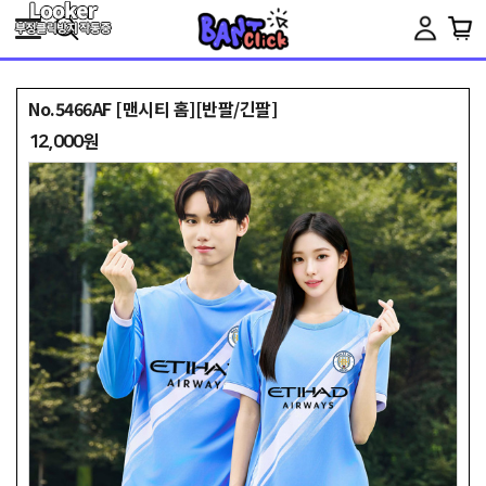
Toggle
navigation
No.5466AF [맨시티 홈][반팔/긴팔]
12,000원