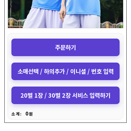
주문하기
소매선택 / 하의추가 / 이니셜 / 번호 입력
20벌 1장 / 30벌 2장 서비스 입력하기
0
소 계 :
원