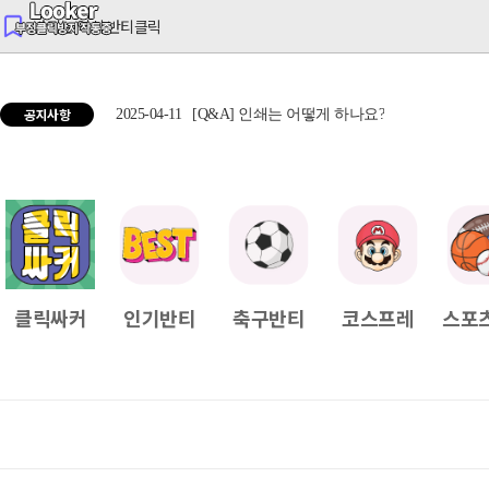
반티는 역시 반티클릭
공지사항
2025-04-11
[Q&A] 인쇄는 어떻게 하나요?
2025
클릭싸커
인기반티
축구반티
코스프레
스포