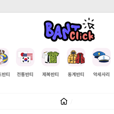
-04-11
[Q&A] 배송일정이 궁금하면?
2025-04-11
[Q&A] 나눠서
츠반티
전통반티
제복반티
동계반티
악세사리