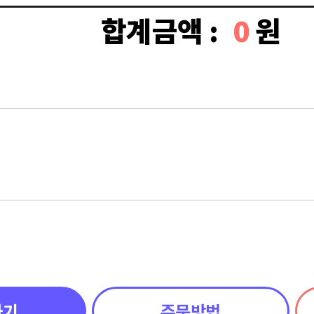
합계금액 :
0
원
하기
주문방법