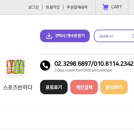
CART
로그인
회원가입
주문결제내역
 결제 하고싶을땐?
2023-11-09
견적서 & 영수증 다운로드
견적서 / 영수증 받기
02.3298.6897/010.8114.2342
5 Days a week from 09:00 am to 6:00 pm
스포츠반하다
포토후기
개인결제
문의하기