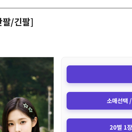
반팔/긴팔]
소매선택 /
20벌 1