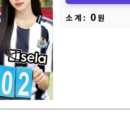
0
소 계 :
원