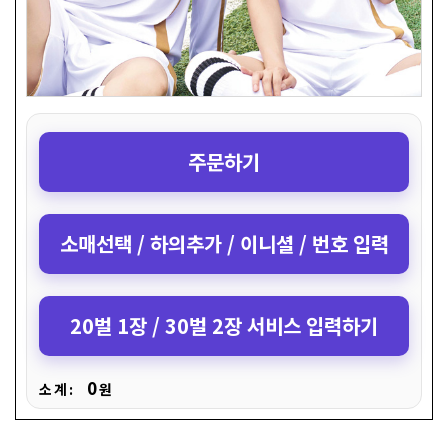
주문하기
소매선택 / 하의추가 / 이니셜 / 번호 입력
20벌 1장 / 30벌 2장 서비스 입력하기
0
소 계 :
원