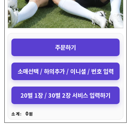
주문하기
소매선택 / 하의추가 / 이니셜 / 번호 입력
20벌 1장 / 30벌 2장 서비스 입력하기
0
소 계 :
원