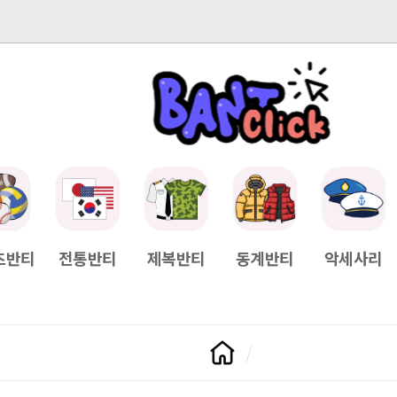
-04-11
[Q&A] 배송일정이 궁금하면?
2025-04-11
[Q&A] 나눠서
츠반티
전통반티
제복반티
동계반티
악세사리