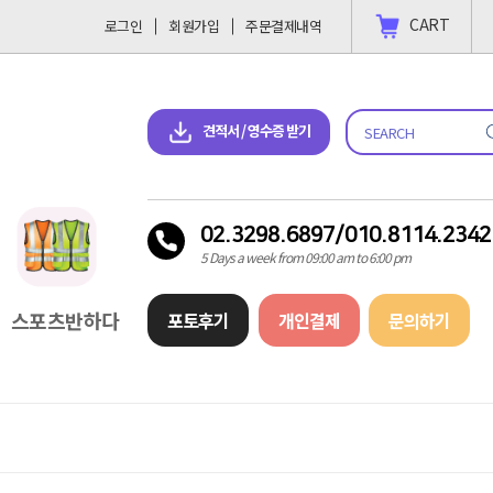
CART
로그인
회원가입
주문결제내역
 결제 하고싶을땐?
2023-11-09
견적서 & 영수증 다운로드
견적서 / 영수증 받기
02.3298.6897/010.8114.2342
5 Days a week from 09:00 am to 6:00 pm
스포츠반하다
포토후기
개인결제
문의하기