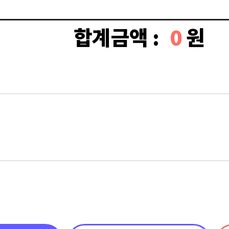
합계금액 :
0
원