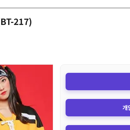
T-217)
개