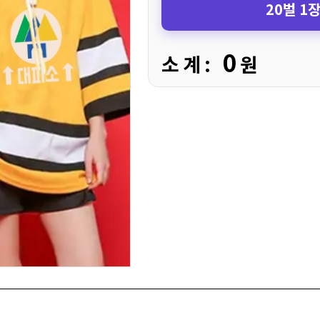
20벌 1
0
소 계 :
원