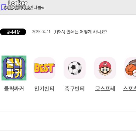
반티는 역시 반티클릭
공지사항
2025-04-11
[Q&A] 인쇄는 어떻게 하나요?
2025
클릭싸커
인기반티
축구반티
코스프레
스포