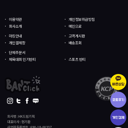
이용약관
개인정보취급방침
회사소개
메인으로
마킹안내
고객게시판
개인결제창
배송조회
단체주문서
체육대회 인기반티
스포츠 반티
회사명 : HK드림기획
대표이사 : 현기환
사업자등록번호 : 690-18-00337