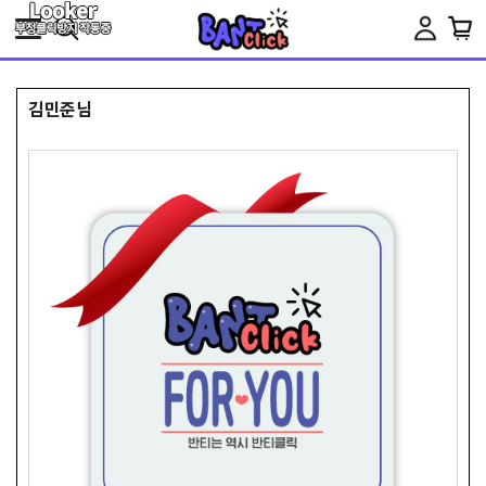
Toggle
navigation
김민준님