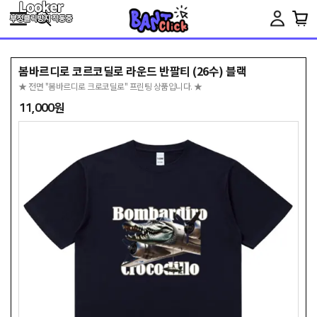
Toggle
navigation
봄바르디로 코르코딜로 라운드 반팔티 (26수) 블랙
★ 전면 "봄바르디로 크로코딜로" 프린팅 상품입니다. ★
11,000원