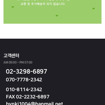
고객센터
AM 09:00 ~ PM 07:00
02-3298-6897
070-7778-2342
010-8114-2342
FAX 02-2232-6897
hynki1004@hanmail.net