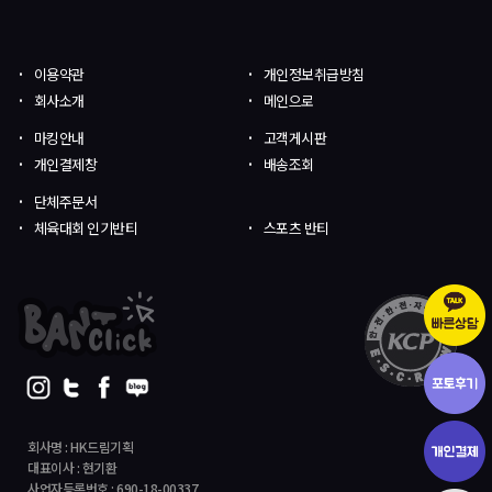
이용약관
개인정보취급방침
회사소개
메인으로
마킹안내
고객게시판
개인결제창
배송조회
단체주문서
체육대회 인기반티
스포츠 반티
회사명 : HK드림기획
대표이사 : 현기환
사업자등록번호 : 690-18-00337