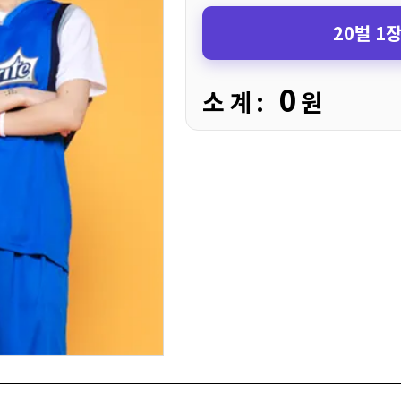
20벌 1
0
소 계 :
원