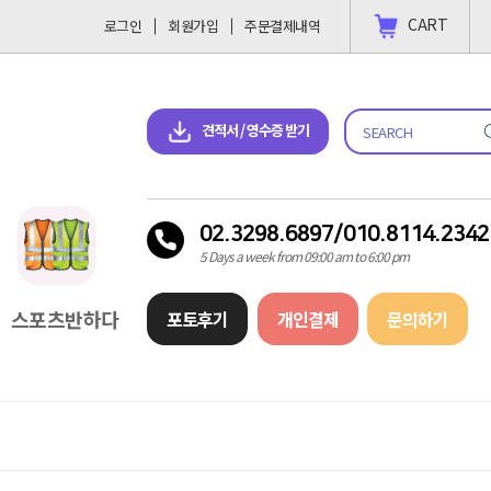
CART
로그인
회원가입
주문결제내역
 결제 하고싶을땐?
2023-11-09
견적서 & 영수증 다운로드
견적서 / 영수증 받기
02.3298.6897/010.8114.2342
5 Days a week from 09:00 am to 6:00 pm
스포츠반하다
포토후기
개인결제
문의하기