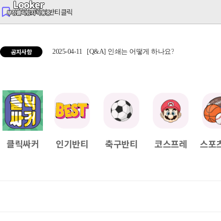
반티는 역시 반티클릭
공지사항
2025-04-11
[Q&A] 인쇄는 어떻게 하나요?
2025
클릭싸커
인기반티
축구반티
코스프레
스포