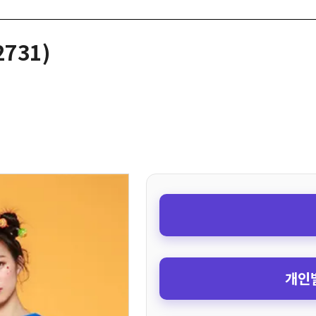
731)
개인별