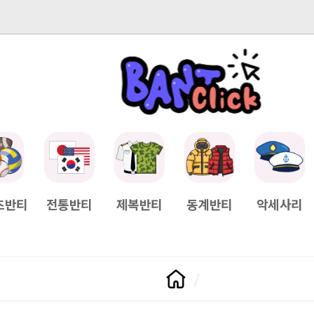
-04-11
[Q&A] 배송일정이 궁금하면?
2025-04-11
[Q&A] 나눠서
츠반티
전통반티
제복반티
동계반티
악세사리