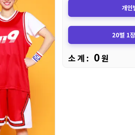
개인별
20벌 1
0
소 계 :
원