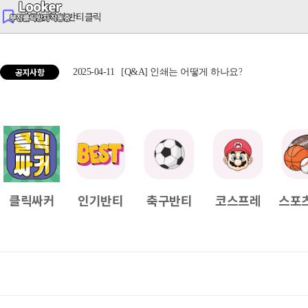
반티는 역시 반티클릭
공지사항
2025-04-11
[Q&A] 인쇄는 어떻게 하나요?
2025
클릭싸커
인기반티
축구반티
코스프레
스포