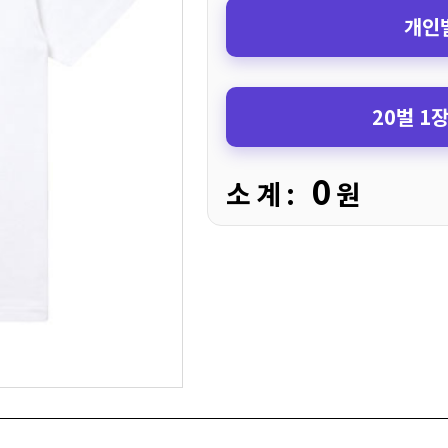
개인별
20벌 1
0
소 계 :
원