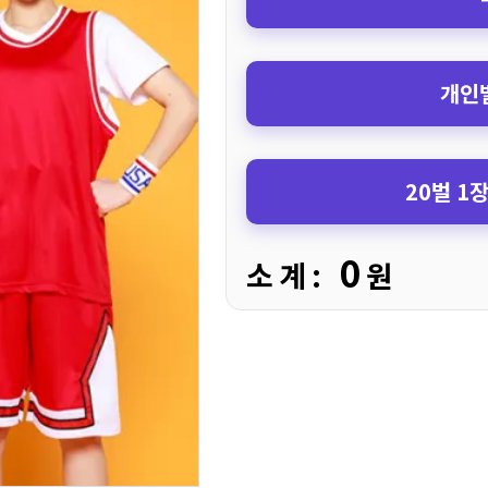
개인별
20벌 1
0
소 계 :
원