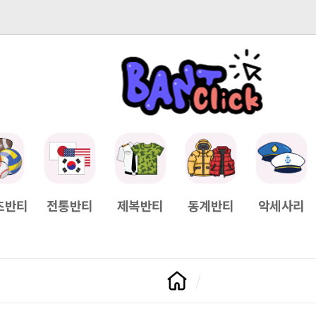
-04-11
[Q&A] 배송일정이 궁금하면?
2025-04-11
[Q&A] 나눠서
츠반티
전통반티
제복반티
동계반티
악세사리