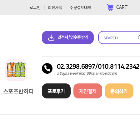
CART
로그인
회원가입
주문결제내역
 결제 하고싶을땐?
2023-11-09
견적서 & 영수증 다운로드
견적서 / 영수증 받기
02.3298.6897/010.8114.2342
5 Days a week from 09:00 am to 6:00 pm
스포츠반하다
포토후기
개인결제
문의하기