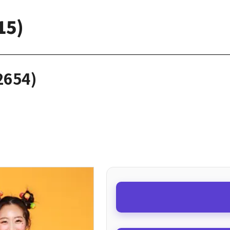
15)
654)