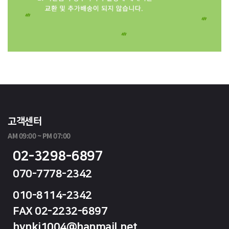
고객센터
AM 09:00 ~ PM 07:00
02-3298-6897
070-7778-2342
010-8114-2342
FAX 02-2232-6897
hynki1004@hanmail.net