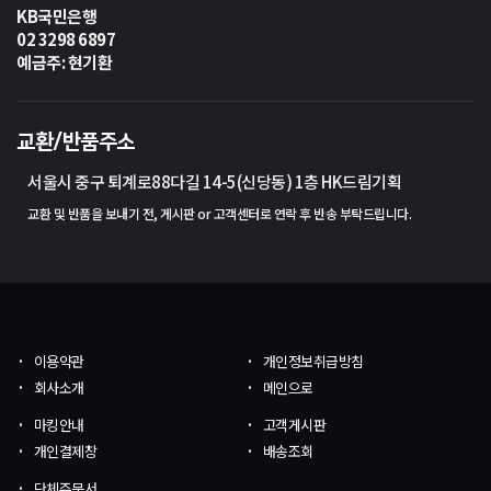
KB국민은행
02 3298 6897
예금주: 현기환
교환/반품주소
서울시 중구 퇴계로88다길 14-5(신당동) 1층 HK드림기획
교환 및 반품을 보내기 전, 게시판 or 고객센터로 연락 후 반송 부탁드립니다.
이용약관
개인정보취급방침
회사소개
메인으로
마킹안내
고객게시판
개인결제창
배송조회
단체주문서