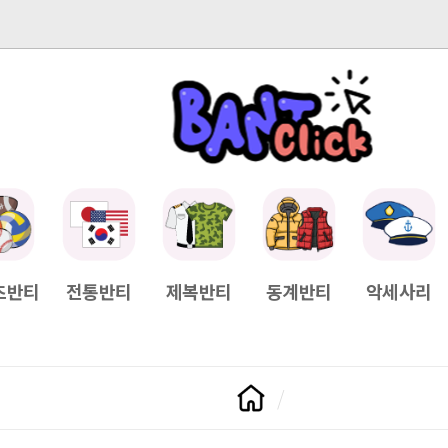
-04-11
[Q&A] 배송일정이 궁금하면?
2025-04-11
[Q&A] 나눠서
츠반티
전통반티
제복반티
동계반티
악세사리