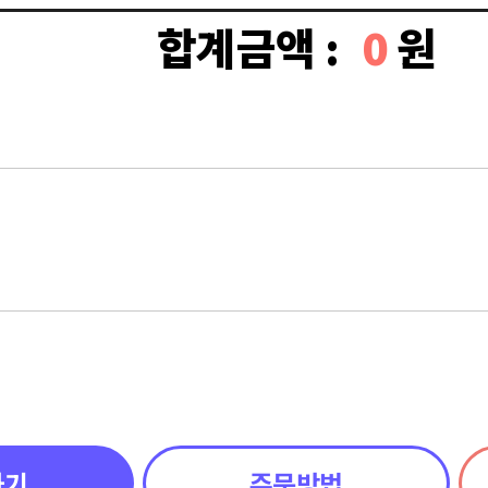
합계금액 :
0
원
하기
주문방법