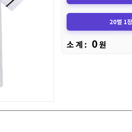
20벌 1
0
소 계 :
원