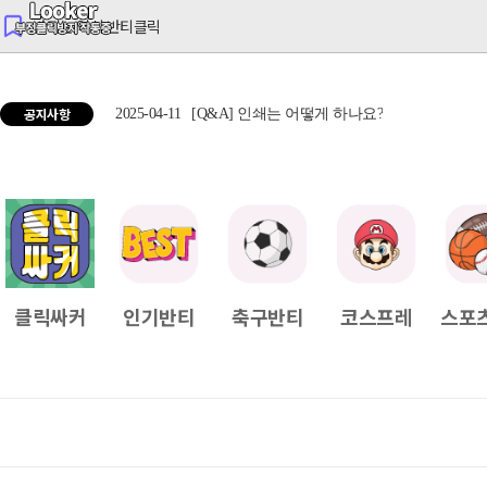
반티는 역시 반티클릭
공지사항
2025-04-11
[Q&A] 인쇄는 어떻게 하나요?
2025
클릭싸커
인기반티
축구반티
코스프레
스포