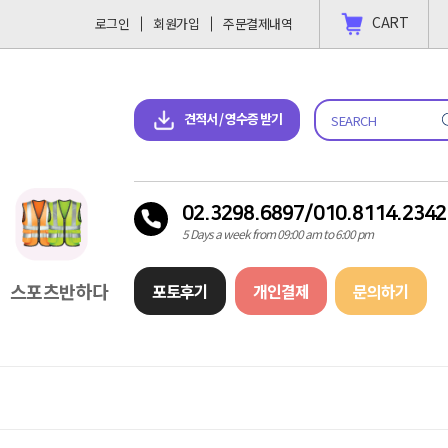
CART
로그인
회원가입
주문결제내역
 결제 하고싶을땐?
2023-11-09
견적서 & 영수증 다운로드
견적서 / 영수증 받기
02.3298.6897/010.8114.2342
5 Days a week from 09:00 am to 6:00 pm
스포츠반하다
포토후기
개인결제
문의하기