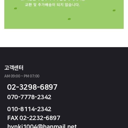
고객센터
AM 09:00 ~ PM 07:00
02-3298-6897
070-7778-2342
010-8114-2342
FAX 02-2232-6897
hynki1004@hanmail.net