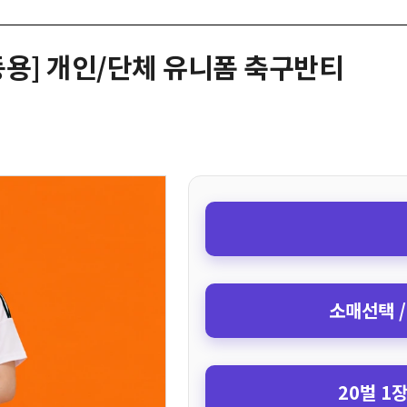
 아동용] 개인/단체 유니폼 축구반티
소매선택 /
20벌 1