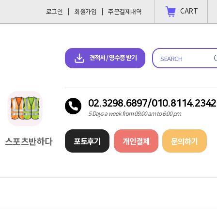
CART
로그인
회원가입
주문결제내역
 결제 하고싶을땐?
2023-11-09
견적서 & 영수증 다운로드
견적서 / 영수증 받기
02.3298.6897/010.8114.2342
5 Days a week from 09:00 am to 6:00 pm
스포츠반하다
포토후기
개인결제
문의하기