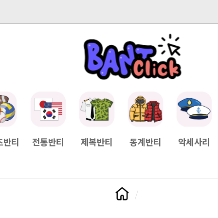
-04-11
[Q&A] 배송일정이 궁금하면?
2025-04-11
[Q&A] 나눠서
츠반티
전통반티
제복반티
동계반티
악세사리