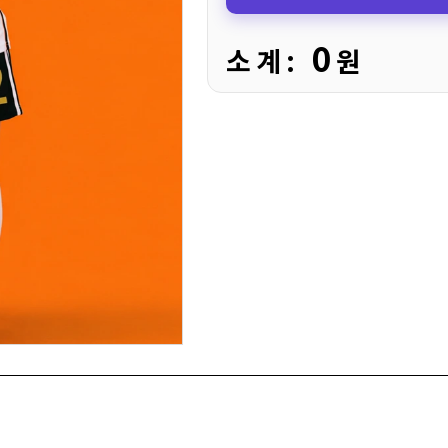
0
소 계 :
원