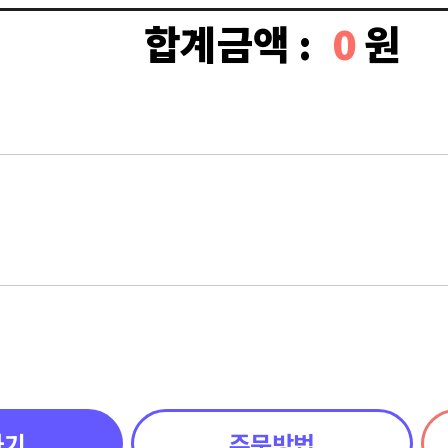
합계금액 :
0
원
하기
주문방법