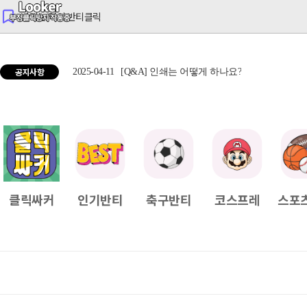
반티는 역시 반티클릭
공지사항
2025-04-11
[Q&A] 인쇄는 어떻게 하나요?
2025
클릭싸커
인기반티
축구반티
코스프레
스포